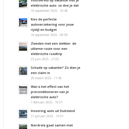
Voorbereid op vakantie met je
elektrische auto: zo doe je dat
10 september 2025 - 10:40
Kies de perfecte
autoverzekering voor jouw
rijstijl en budget
10 september 2025 - 09:50
Zweden met een stekker: de
ultieme route voor een
elektrische roadtrip
23 juni 2025 - 21:02
Schade op vakantie? Zo dien je
een claim in
29 maart 2025 - 11:45
Wat is het effect van het
preconditioneren van je
elektrische auto?
1 februari 2025 - 10:01
Invoering auto uit Duitsland
31 januari 2025 - 13:01
Iberdrola gaat samen met