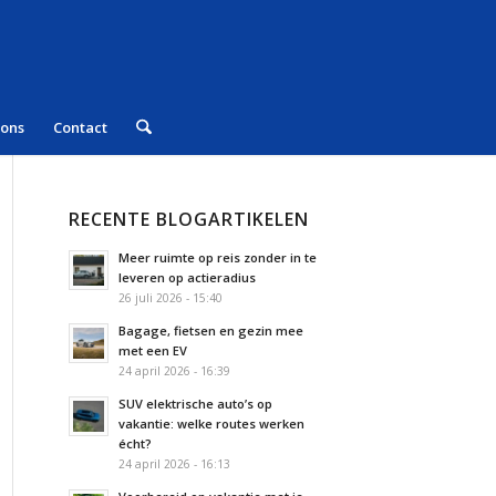
 ons
Contact
RECENTE BLOGARTIKELEN
Meer ruimte op reis zonder in te
leveren op actieradius
26 juli 2026 - 15:40
Bagage, fietsen en gezin mee
met een EV
24 april 2026 - 16:39
SUV elektrische auto’s op
vakantie: welke routes werken
écht?
24 april 2026 - 16:13