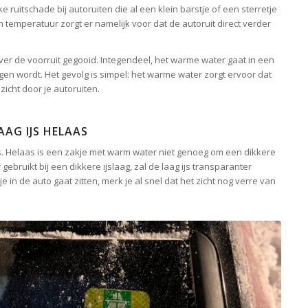
e ruitschade bij autoruiten die al een klein barstje of een sterretje
in temperatuur zorgt er namelijk voor dat de autoruit direct verder
over de voorruit gegooid. Integendeel, het warme water gaat in een
en wordt. Het gevolg is simpel: het warme water zorgt ervoor dat
 zicht door je autoruiten.
AAG IJS HELAAS
ijs. Helaas is een zakje met warm water niet genoeg om een dikkere
gebruikt bij een dikkere ijslaag, zal de laag ijs transparanter
 in de auto gaat zitten, merk je al snel dat het zicht nog verre van