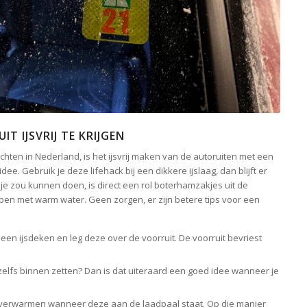
T IJSVRIJ TE KRIJGEN
chten in Nederland, is het ijsvrij maken van de autoruiten met een
dee. Gebruik je deze lifehack bij een dikkere ijslaag, dan blijft er
t je zou kunnen doen, is direct een rol boterhamzakjes uit de
pen met warm water. Geen zorgen, er zijn betere tips voor een
en ijsdeken en leg deze over de voorruit. De voorruit bevriest
elfs binnen zetten? Dan is dat uiteraard een goed idee wanneer je
orverwarmen wanneer deze aan de laadpaal staat. Op die manier