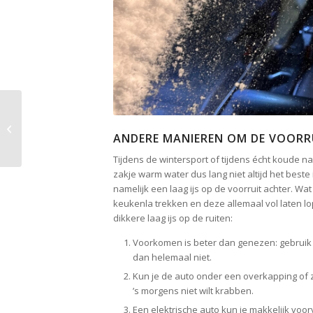
Vijf vragen aan Green
Travel Journal
ANDERE MANIEREN OM DE VOORRUI
Tijdens de wintersport of tijdens écht koude na
zakje warm water dus lang niet altijd het beste i
namelijk een laag ijs op de voorruit achter. Wa
keukenla trekken en deze allemaal vol laten lo
dikkere laag ijs op de ruiten:
Voorkomen is beter dan genezen: gebruik e
dan helemaal niet.
Kun je de auto onder een overkapping of z
’s morgens niet wilt krabben.
Een elektrische auto kun je makkelijk vo