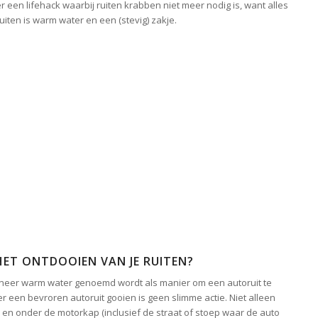
 er een lifehack waarbij ruiten krabben niet meer nodig is, want alles
ruiten is warm water en een (stevig) zakje.
ET ONTDOOIEN VAN JE RUITEN?
nneer warm water genoemd wordt als manier om een autoruit te
 een bevroren autoruit gooien is geen slimme actie. Niet alleen
 op en onder de motorkap (inclusief de straat of stoep waar de auto