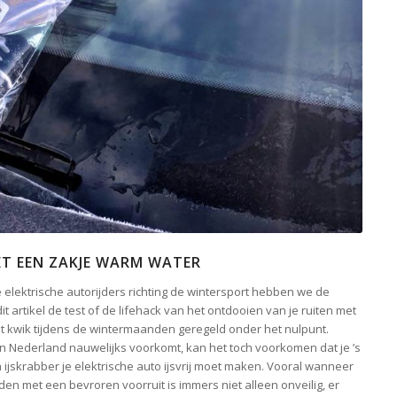
MET EEN ZAKJE WARM WATER
e elektrische autorijders richting de wintersport hebben we de
it artikel de test of de lifehack van het ontdooien van je ruiten met
t kwik tijdens de wintermaanden geregeld onder het nulpunt.
in Nederland nauwelijks voorkomt, kan het toch voorkomen dat je ’s
skrabber je elektrische auto ijsvrij moet maken. Vooral wanneer
den met een bevroren voorruit is immers niet alleen onveilig, er