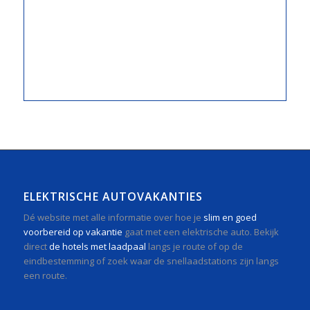
ELEKTRISCHE AUTOVAKANTIES
Dé website met alle informatie over hoe je
slim en goed
voorbereid op vakantie
gaat met een elektrische auto. Bekijk
direct
de hotels met laadpaal
langs je route of op de
eindbestemming of zoek waar de snellaadstations zijn langs
een route.