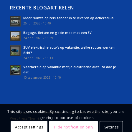
RECENTE BLOGARTIKELEN
Meer ruimte op reis zonder in te leveren op actieradius
26 juli 2026 - 15:40
Bagage, fietsen en gezin mee met een EV
24 april 2026 - 16:39
SUV elektrische auto’s op vakantie: welke routes werken
écht?
24 april 2026 - 16:13
Voorbereid op vakantie met je elektrische auto: zo doe je
dat
10 september 2025 - 10:40
This site uses cookies. By continuing to browse the site, you are
© Copyright - Elektrischeautovakanties.nl -
powered by Enfold
agreeing to our use of cookies.
WordPress Theme
Accept settings
Hide notification only
Settings
Powered by DigitAll Consultancy