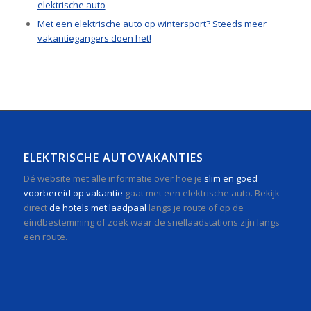
elektrische auto
Met een elektrische auto op wintersport? Steeds meer
vakantiegangers doen het!
ELEKTRISCHE AUTOVAKANTIES
Dé website met alle informatie over hoe je
slim en goed
voorbereid op vakantie
gaat met een elektrische auto. Bekijk
direct
de hotels met laadpaal
langs je route of op de
eindbestemming of zoek waar de snellaadstations zijn langs
een route.