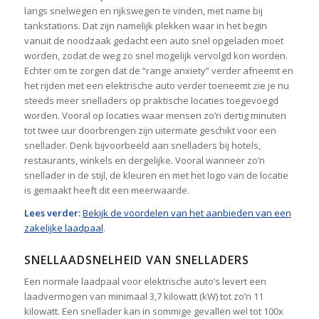
langs snelwegen en rijkswegen te vinden, met name bij
tankstations. Dat zijn namelijk plekken waar in het begin
vanuit de noodzaak gedacht een auto snel opgeladen moet
worden, zodat de weg zo snel mogelijk vervolgd kon worden.
Echter om te zorgen dat de “range anxiety” verder afneemt en
het rijden met een elektrische auto verder toeneemt zie je nu
steeds meer snelladers op praktische locaties toegevoegd
worden. Vooral op locaties waar mensen zo’n dertig minuten
tot twee uur doorbrengen zijn uitermate geschikt voor een
snellader. Denk bijvoorbeeld aan snelladers bij hotels,
restaurants, winkels en dergelijke. Vooral wanneer zo’n
snellader in de stijl, de kleuren en met het logo van de locatie
is gemaakt heeft dit een meerwaarde.
Lees verder:
Bekijk de voordelen van het aanbieden van een
zakelijke laadpaal
.
SNELLAADSNELHEID VAN SNELLADERS
Een normale laadpaal voor elektrische auto’s levert een
laadvermogen van minimaal 3,7 kilowatt (kW) tot zo’n 11
kilowatt. Een snellader kan in sommige gevallen wel tot 100x