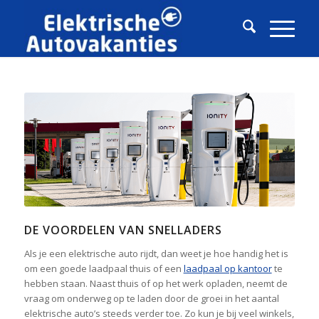
DE VOORDELEN VAN SNELLADERS
Als je een elektrische auto rijdt, dan weet je hoe handig het is
om een goede laadpaal thuis of een
laadpaal op kantoor
te
hebben staan. Naast thuis of op het werk opladen, neemt de
vraag om onderweg op te laden door de groei in het aantal
elektrische auto’s steeds verder toe. Zo kun je bij veel winkels,