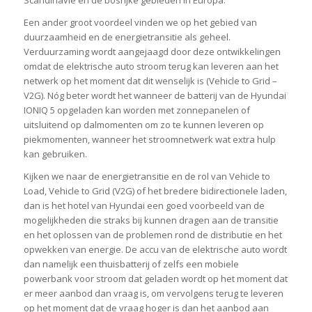
Scandinavië en de bosrijke gebieden in Europa.
Een ander groot voordeel vinden we op het gebied van
duurzaamheid en de energietransitie als geheel.
Verduurzaming wordt aangejaagd door deze ontwikkelingen
omdat de elektrische auto stroom terug kan leveren aan het
netwerk op het moment dat dit wenselijk is (Vehicle to Grid –
V2G). Nóg beter wordt het wanneer de batterij van de Hyundai
IONIQ 5 opgeladen kan worden met zonnepanelen of
uitsluitend op dalmomenten om zo te kunnen leveren op
piekmomenten, wanneer het stroomnetwerk wat extra hulp
kan gebruiken.
Kijken we naar de energietransitie en de rol van Vehicle to
Load, Vehicle to Grid (V2G) of het bredere bidirectionele laden,
dan is het hotel van Hyundai een goed voorbeeld van de
mogelijkheden die straks bij kunnen dragen aan de transitie
en het oplossen van de problemen rond de distributie en het
opwekken van energie. De accu van de elektrische auto wordt
dan namelijk een thuisbatterij of zelfs een mobiele
powerbank voor stroom dat geladen wordt op het moment dat
er meer aanbod dan vraag is, om vervolgens terug te leveren
op het moment dat de vraag hoger is dan het aanbod aan