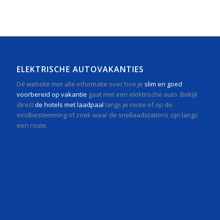
ELEKTRISCHE AUTOVAKANTIES
Dé website met alle informatie over hoe je
slim en goed
voorbereid op vakantie
gaat met een elektrische auto. Bekijk
direct
de hotels met laadpaal
langs je route of op de
eindbestemming of zoek waar de snellaadstations zijn langs
een route.