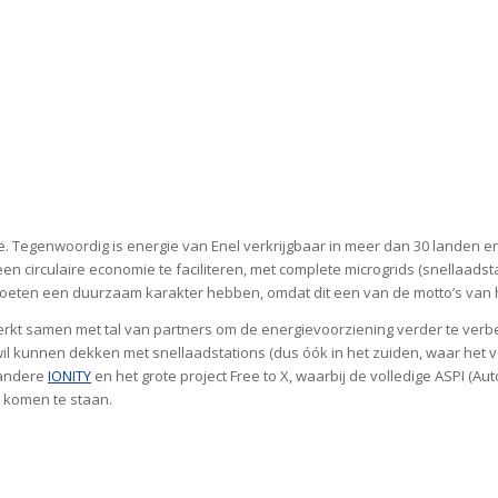
lië. Tegenwoordig is energie van Enel verkrijgbaar in meer dan 30 landen
een circulaire economie te faciliteren, met complete microgrids (snellaad
 moeten een duurzaam karakter hebben, omdat dit een van de motto’s van he
rkt samen met tal van partners om de energievoorziening verder te verbete
t wil kunnen dekken met snellaadstations (dus óók in het zuiden, waar het
 andere
IONITY
en het grote project Free to X, waarbij de volledige ASPI (Au
r komen te staan.