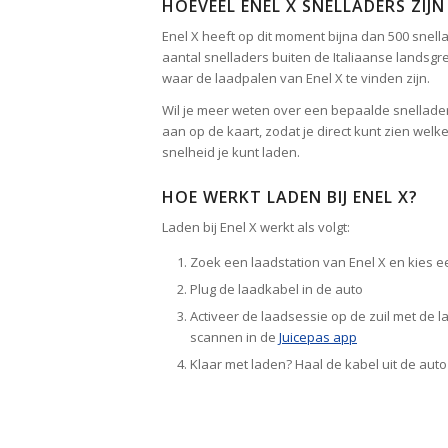
HOEVEEL ENEL X SNELLADERS ZIJN
Enel X heeft op dit moment bijna dan 500 snella
aantal snelladers buiten de Italiaanse landsgr
waar de laadpalen van Enel X te vinden zijn.
Wil je meer weten over een bepaalde snellader
aan op de kaart, zodat je direct kunt zien welk
snelheid je kunt laden.
HOE WERKT LADEN BIJ ENEL X?
Laden bij Enel X werkt als volgt:
Zoek een laadstation van Enel X en kies e
Plug de laadkabel in de auto
Activeer de laadsessie op de zuil met de 
scannen in de
Juicepas app
Klaar met laden? Haal de kabel uit de aut