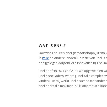
WAT IS ENEL?
Ooit was Enel een energiemaatschappij uit Ita
in
Italië
én andere landen. De visie van Enel is 
nabijgelegen dorpen). Alle innovaties bij Enel
Enel heeft in 2021 zelf 232 TWh opgewekt en we
Enel X snelladers, waarbij Enel Italië complee
vinden). Hierbij werkt Enel X samen met onder
snelladers die maximaal 50 kilometer uit elkaa