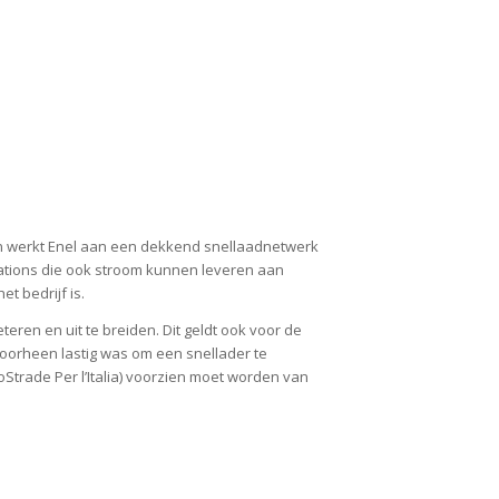
 en werkt Enel aan een dekkend snellaadnetwerk
stations die ook stroom kunnen leveren aan
t bedrijf is.
ren en uit te breiden. Dit geldt ook voor de
 voorheen lastig was om een snellader te
toStrade Per l’Italia) voorzien moet worden van