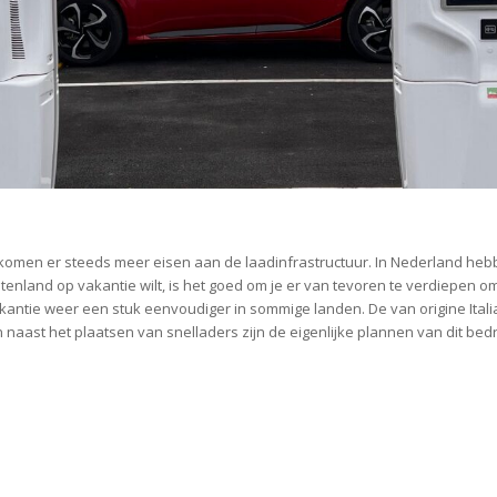
komen er steeds meer eisen aan de laadinfrastructuur. In Nederland hebb
itenland op vakantie wilt, is het goed om je er van tevoren te verdiepen 
vakantie weer een stuk eenvoudiger in sommige landen. De van origine Ita
naast het plaatsen van snelladers zijn de eigenlijke plannen van dit bedri