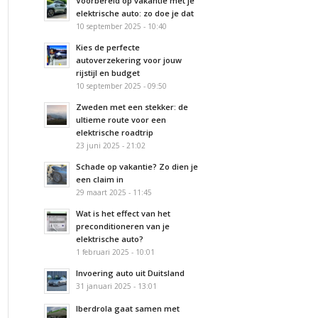
Voorbereid op vakantie met je
elektrische auto: zo doe je dat
10 september 2025 - 10:40
Kies de perfecte
autoverzekering voor jouw
rijstijl en budget
10 september 2025 - 09:50
Zweden met een stekker: de
ultieme route voor een
elektrische roadtrip
23 juni 2025 - 21:02
Schade op vakantie? Zo dien je
een claim in
29 maart 2025 - 11:45
Wat is het effect van het
preconditioneren van je
elektrische auto?
1 februari 2025 - 10:01
Invoering auto uit Duitsland
31 januari 2025 - 13:01
Iberdrola gaat samen met