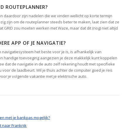
RID ROUTEPLANNER?
en daardoor zijn nadelen die we vinden wellicht op korte termijn
zig zijn om de routeplanner steeds beter te maken, laat zien dat ze
t GRID zou moeten werken met Waze, maar dat dit (nog) niet altijd
ERE APP OF JE NAVIGATIE?
n navigatiesysteem het beste voor je is, is afhankelijk van
 een handige toevoeging aangezien je deze makkelijk kunt koppelen
 dat de navigatie in de auto zelf rekening houdt met specifieke
voor de laadbeurt. Wil je thuis achter de computer goed je reis
oor je volgende vakantie met je elektrische auto.
en met je bankpas mogelijk?
t naar Frankrijk