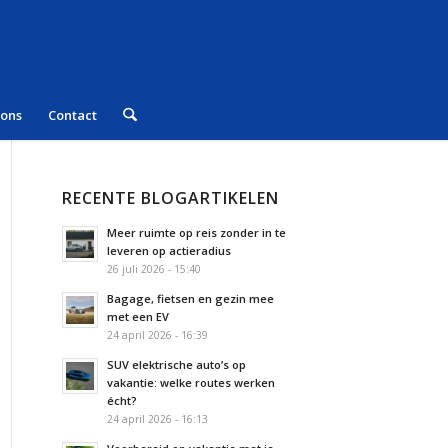
 ons
Contact
RECENTE BLOGARTIKELEN
Meer ruimte op reis zonder in te
leveren op actieradius
26 juli 2026 - 15:40
Bagage, fietsen en gezin mee
met een EV
24 april 2026 - 16:39
SUV elektrische auto’s op
vakantie: welke routes werken
écht?
24 april 2026 - 16:13