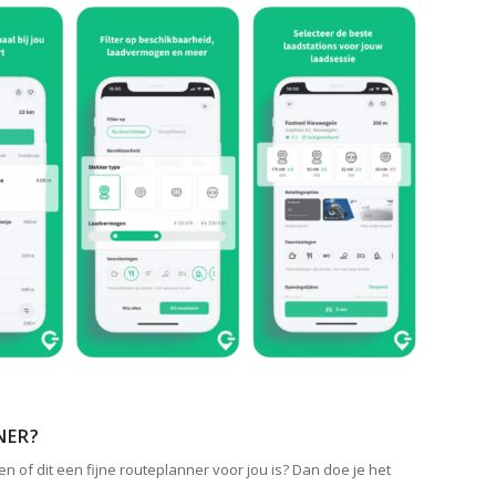
NER?
en of dit een fijne routeplanner voor jou is? Dan doe je het