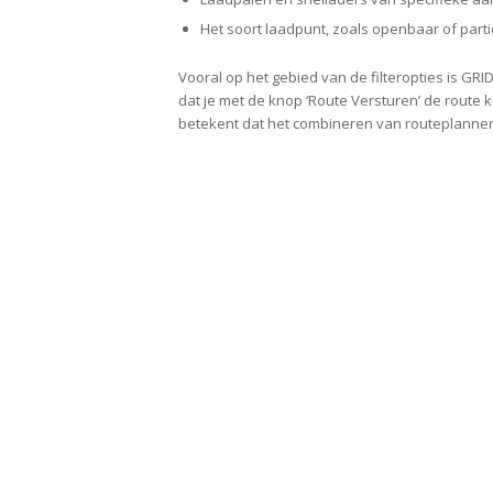
Het soort laadpunt, zoals openbaar of partic
Vooral op het gebied van de filteropties is GRI
dat je met de knop ‘Route Versturen’ de route
betekent dat het combineren van routeplanners