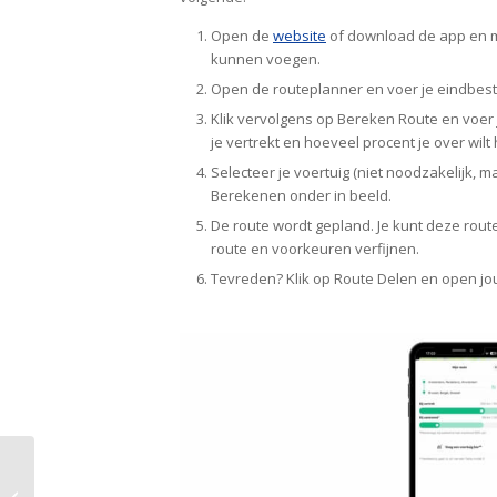
Open de
website
of download de app en ma
kunnen voegen.
Open de routeplanner en voer je eindbes
Klik vervolgens op
Bereken Route
en voer 
je vertrekt en hoeveel procent je over wil
Selecteer je voertuig (niet noodzakelijk, 
Berekenen
onder in beeld.
De route wordt gepland. Je kunt deze route
route en voorkeuren verfijnen.
Tevreden? Klik op
Route Delen
en open jo
Maakt Tesla betalen
met je bankpas