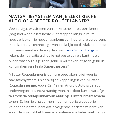
NAVIGATIESYSTEEM VAN JE ELEKTRISCHE
AUTO OF A BETTER ROUTEPLANNER?
Veel navigatiesystemen van elektrische auto’s berekenen
(nog) niet waar je het beste kunt stoppen langs je route,
hoeveel batterij je hebt bij aankomst en hoelang je vervolgens
moet laden. De technologie van Tesla lijkt op dit vlak het meest
vooraanstaand en dankzij de eigen
Tesla Superchargers
rekent de navigatie uit hoe je het beste de reis kunt indelen.
Alleen wat nou als je geen gebruik wil maken of geen gebruik
kunt maken van Tesla Superchargers?
A Better Routeplanner is een erg goed alternatief voor je
navigatiesysteem. En dankzij de koppelingen van A Better
Routeplanner met Apple CarPlay en Android Auto is de app
onderweg ineens extra handig, want hierdoor kun je vanaf je
telefoon de routeplanner van ABRP op je infotainmentscherm
tonen. Zo kun je ontspannen rijden omdat je weet dat je
voldoende batterij hebt om je volgende laadstop te bereiken
en anders gemakkelijk een alternatieve snellader zoekt langs