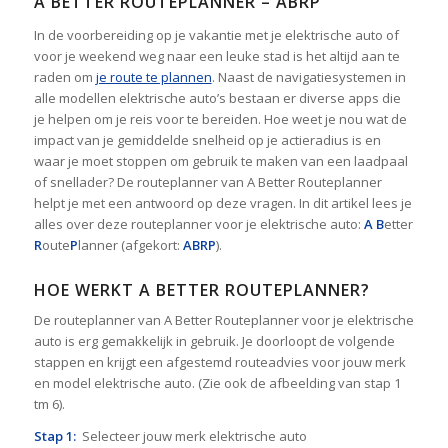
A BETTER ROUTEPLANNER – ABRP
In de voorbereiding op je vakantie met je elektrische auto of
voor je weekend weg naar een leuke stad is het altijd aan te
raden om
je route te plannen
. Naast de navigatiesystemen in
alle modellen elektrische auto’s bestaan er diverse apps die
je helpen om je reis voor te bereiden. Hoe weet je nou wat de
impact van je gemiddelde snelheid op je actieradius is en
waar je moet stoppen om gebruik te maken van een laadpaal
of snellader? De routeplanner van A Better Routeplanner
helpt je met een antwoord op deze vragen. In dit artikel lees je
alles over deze routeplanner voor je elektrische auto:
A
B
etter
R
oute
P
lanner (afgekort:
ABRP
).
HOE WERKT A BETTER ROUTEPLANNER?
De routeplanner van A Better Routeplanner voor je elektrische
auto is erg gemakkelijk in gebruik. Je doorloopt de volgende
stappen en krijgt een afgestemd routeadvies voor jouw merk
en model elektrische auto. (Zie ook de afbeelding van stap 1
tm 6).
Stap 1:
Selecteer jouw merk elektrische auto