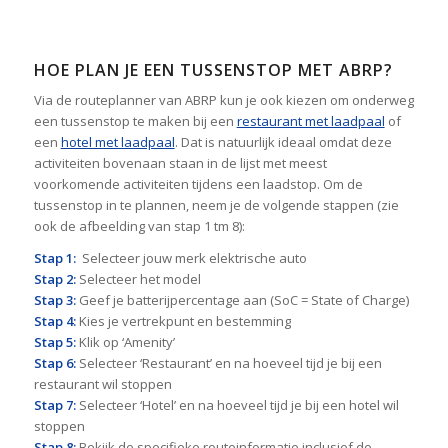
HOE PLAN JE EEN TUSSENSTOP MET ABRP?
Via de routeplanner van ABRP kun je ook kiezen om onderweg
een tussenstop te maken bij een
restaurant met laadpaal
of
een
hotel met laadpaal
. Dat is natuurlijk ideaal omdat deze
activiteiten bovenaan staan in de lijst met meest
voorkomende activiteiten tijdens een laadstop. Om de
tussenstop in te plannen, neem je de volgende stappen (zie
ook de afbeelding van stap 1 tm 8):
Stap 1:
Selecteer jouw merk elektrische auto
Stap 2:
Selecteer het model
Stap 3:
Geef je batterijpercentage aan (SoC = State of Charge)
Stap 4:
Kies je vertrekpunt en bestemming
Stap 5:
Klik op ‘Amenity’
Stap 6:
Selecteer ‘Restaurant’ en na hoeveel tijd je bij een
restaurant wil stoppen
Stap 7:
Selecteer ‘Hotel’ en na hoeveel tijd je bij een hotel wil
stoppen
Stap 8:
Bekijk de specifieke routeinformatie inclusief de