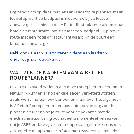
Erg handig om op deze manier een laadstop te plannen, maar
let wel op want de laadpaal is niet per se bij de locatie
aanwezig. Het is niet zo dat A Better Routeplanner alleen maar
hotels en restaurants laat zien met een laadpaal. Hij plant je
route met een hotel of restaurant waarbij in de buurt een
laadpaal aanwezig is.
Bekijk ook:
De top 10 activiteiten tijdens een laadstop
onderweg naar de vakantie
.
WAT ZIJN DE NADELEN VAN A BETTER
ROUTEPLANNER?
Er zijn niet zoveel nadelen aan deze routeplanner te noemen.
Natuurlijk kunnen er nog enkele zaken verbeterd worden,
zoals we zo meteen ook benoemen maar over het algemeen
is A Better Routeplanner een absolute toevoeging voor het
plannen en rijden van je route voor de vakantie met de
elektrische auto. Een groot nadeel is momenteel helaas wel
dat je ABRP onderweg alleen als app kunt gebruiken dus ook
al koppel je de app met je infotainment systeem je mobiele