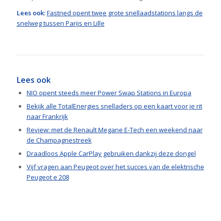
Lees ook:
Fastned opent twee grote snellaadstations langs de
snelweg tussen Parijs en Lille
Lees ook
NIO opent steeds meer Power Swap Stations in Europa
Bekijk alle TotalEnergies snelladers op een kaart voor je rit
naar Frankrijk
Review: met de Renault Megane E-Tech een weekend naar
de Champagnestreek
Draadloos Apple CarPlay gebruiken dankzij deze dongel
Vijf vragen aan Peugeot over het succes van de elektrische
Peugeot e 208