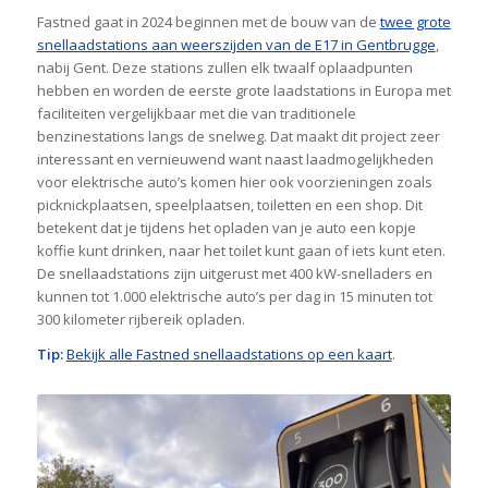
Fastned gaat in 2024 beginnen met de bouw van de
twee grote
snellaadstations aan weerszijden van de E17 in Gentbrugge
,
nabij Gent. Deze stations zullen elk twaalf oplaadpunten
hebben en worden de eerste grote laadstations in Europa met
faciliteiten vergelijkbaar met die van traditionele
benzinestations langs de snelweg. Dat maakt dit project zeer
interessant en vernieuwend want naast laadmogelijkheden
voor elektrische auto’s komen hier ook voorzieningen zoals
picknickplaatsen, speelplaatsen, toiletten en een shop. Dit
betekent dat je tijdens het opladen van je auto een kopje
koffie kunt drinken, naar het toilet kunt gaan of iets kunt eten.
De snellaadstations zijn uitgerust met 400 kW-snelladers en
kunnen tot 1.000 elektrische auto’s per dag in 15 minuten tot
300 kilometer rijbereik opladen.
Tip:
Bekijk alle Fastned snellaadstations op een kaart
.