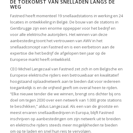
DE TOEKOMST VAN SNELLADEN LANGS DE
WEG
Fastned heeft momenteel 19 snellaadstations in werking en 24
locaties in ontwikkeling in België. De bouw van de stations in
Gentbrugge zijn een enorme oppepper voor het bedrijf en
voor alle elektrische autorijders. Het winnen van deze
aanbesteding toont het vertrouwen van AWV in het
snellaadconcept van Fastned en is een eerbetoon aan de
expertise die het bedrijf de afgelopen tien jaar op de
Europese markt heeft ontwikkeld.
CEO Michiel Langezaal van Fastned zet zich in om Belgische en
Europese elektrische rijders een betrouwbaar en kwalitatief
hoogstaand oplaadnetwerk aan te bieden dat voor iedereen
toegankelijk is en de vrijheid geeft om overal heen te rijden.
“Elke nieuwe tender die we winnen, brengt ons dichter bij ons
doel om tegen 2030 over een netwerk van 1.000 grote stations
te beschikken,” aldus Langezaal. Als een van de grootste en
meest ervaren snellaadbedrijven in Europa, blijft Fastned
inschrijven op aanbestedingen om zijn netwerk uit te breiden
en elektrische rijders steeds meer mogelijkheden te bieden
om op te laden en snel hun reis te vervolgen.