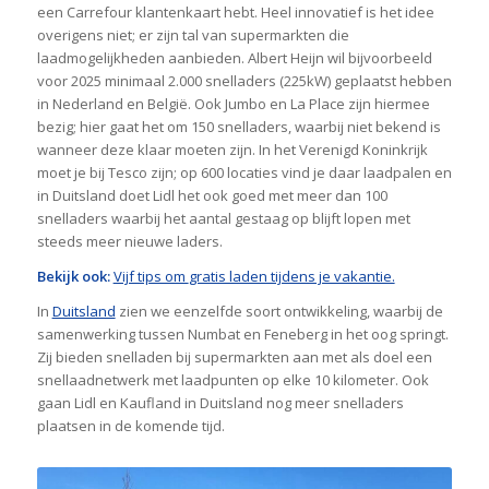
een Carrefour klantenkaart hebt. Heel innovatief is het idee
overigens niet; er zijn tal van supermarkten die
laadmogelijkheden aanbieden. Albert Heijn wil bijvoorbeeld
voor 2025 minimaal 2.000 snelladers (225kW) geplaatst hebben
in Nederland en België. Ook Jumbo en La Place zijn hiermee
bezig; hier gaat het om 150 snelladers, waarbij niet bekend is
wanneer deze klaar moeten zijn. In het Verenigd Koninkrijk
moet je bij Tesco zijn; op 600 locaties vind je daar laadpalen en
in Duitsland doet Lidl het ook goed met meer dan 100
snelladers waarbij het aantal gestaag op blijft lopen met
steeds meer nieuwe laders.
Bekijk ook:
Vijf tips om
gratis laden tijdens je vakantie.
In
Duitsland
zien we eenzelfde soort ontwikkeling, waarbij de
samenwerking tussen Numbat en Feneberg in het oog springt.
Zij bieden snelladen bij supermarkten aan met als doel een
snellaadnetwerk met laadpunten op elke 10 kilometer. Ook
gaan Lidl en Kaufland in Duitsland nog meer snelladers
plaatsen in de komende tijd.