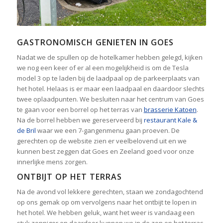
GASTRONOMISCH GENIETEN IN GOES
Nadat we de spullen op de hotelkamer hebben gelegd, kijken
we nog een keer of er al een mogelijkheid is om de Tesla
model 3 op te laden bij de laadpaal op de parkeerplaats van
het hotel. Helaas is er maar een laadpaal en daardoor slechts
twee oplaadpunten. We besluiten naar het centrum van Goes
te gaan voor een borrel op het terras van
brasserie Katoen
.
Na de borrel hebben we gereserveerd bij
restaurant Kale &
de Bril
waar we een 7-gangenmenu gaan proeven. De
gerechten op de website zien er veelbelovend uit en we
kunnen best zeggen dat Goes en Zeeland goed voor onze
innerlijke mens zorgen.
ONTBIJT OP HET TERRAS
Na de avond vol lekkere gerechten, staan we zondagochtend
op ons gemak op om vervolgens naar het ontbijt te lopen in
het hotel. We hebben geluk, want het weer is vandaag een
stuk zonniger en daardoor kunnen we in de zon op het terras