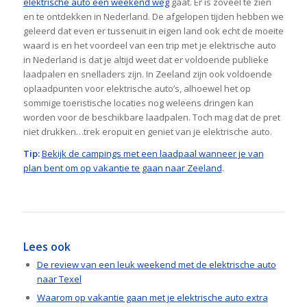
elektrische auto een weekend weg
gaat. Er is zoveel te zien
en te ontdekken in Nederland. De afgelopen tijden hebben we
geleerd dat even er tussenuit in eigen land ook echt de moeite
waard is en het voordeel van een trip met je elektrische auto
in Nederland is dat je altijd weet dat er voldoende publieke
laadpalen en snelladers zijn. In Zeeland zijn ook voldoende
oplaadpunten voor elektrische auto’s, alhoewel het op
sommige toeristische locaties nog weleens dringen kan
worden voor de beschikbare laadpalen. Toch mag dat de pret
niet drukken…trek eropuit en geniet van je elektrische auto.
Tip:
Bekijk de campings met een laadpaal wanneer je van
plan bent om op vakantie te gaan naar Zeeland
.
Lees ook
De review van een leuk weekend met de elektrische auto
naar Texel
Waarom op vakantie gaan met je elektrische auto extra