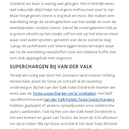
Zeeland, en daar is weinig aan gelogen. Het is heerlijk weer,
wat natuurlijk altijd helpt om ergens enthousiast over te zijn.
Maar toegegeven Veere is erg leuk en mooi. We maken een
wandeling langs de vestingwerken van het stadje en over de
wandelpaden rondom Veere. Vanaf de vestingwerken heb je
erg mooi uitzicht op het stadje zelf en ook op het Veerse meer
waar veel watersporters genieten van deze zomerse dag.
Langs de jachthaven van Veere liggen leuke terrasjes waar
we na de wandeling neerploffen voor een lekkere koffie met
een stuk appelgebak met slagroom.
SUPERCHARGEN BIJ VAN DER VALK
Terwijl we rustig aan door het Zeeuwse land cruisen richting
Amsterdam, plant de Tesla uit zichzelf al de laadstop
onderweg in. Bij het van der Valk hotel Dordrecht moeten we
even aan de
Tesla supercharger om te snelladen
. Het blijft
opvallend hoeveel
van der Valk hotels Tesla Superchargers
hebben geplaatst of andere oplaadpunten voor elektrische
auto’s aanbieden. Ook bij het van der Valk hotel Dordrecht is
het een komen en gaan van Tesla’s die even de A16 afkomen
om op te laden. Wij zijn klaar voordat ik het door had, dit komt