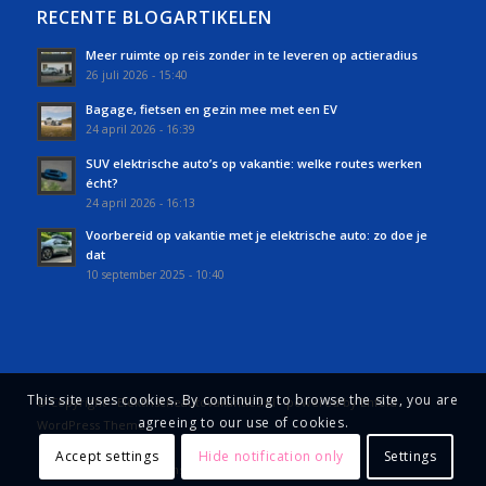
RECENTE BLOGARTIKELEN
Meer ruimte op reis zonder in te leveren op actieradius
26 juli 2026 - 15:40
Bagage, fietsen en gezin mee met een EV
24 april 2026 - 16:39
SUV elektrische auto’s op vakantie: welke routes werken
écht?
24 april 2026 - 16:13
Voorbereid op vakantie met je elektrische auto: zo doe je
dat
10 september 2025 - 10:40
This site uses cookies. By continuing to browse the site, you are
© Copyright - Elektrischeautovakanties.nl -
powered by Enfold
agreeing to our use of cookies.
WordPress Theme
Accept settings
Hide notification only
Settings
Powered by DigitAll Consultancy