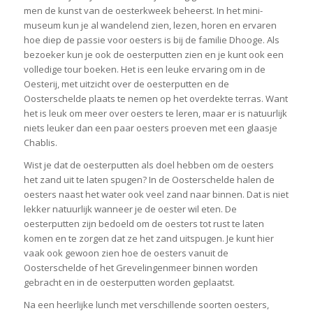
men de kunst van de oesterkweek beheerst. In het mini-
museum kun je al wandelend zien, lezen, horen en ervaren
hoe diep de passie voor oesters is bij de familie Dhooge. Als
bezoeker kun je ook de oesterputten zien en je kunt ook een
volledige tour boeken. Het is een leuke ervaring om in de
Oesterij, met uitzicht over de oesterputten en de
Oosterschelde plaats te nemen op het overdekte terras. Want
het is leuk om meer over oesters te leren, maar er is natuurlijk
niets leuker dan een paar oesters proeven met een glaasje
Chablis.
Wist je dat de oesterputten als doel hebben om de oesters
het zand uit te laten spugen? In de Oosterschelde halen de
oesters naast het water ook veel zand naar binnen. Dat is niet
lekker natuurlijk wanneer je de oester wil eten. De
oesterputten zijn bedoeld om de oesters tot rust te laten
komen en te zorgen dat ze het zand uitspugen. Je kunt hier
vaak ook gewoon zien hoe de oesters vanuit de
Oosterschelde of het Grevelingenmeer binnen worden
gebracht en in de oesterputten worden geplaatst.
Na een heerlijke lunch met verschillende soorten oesters,