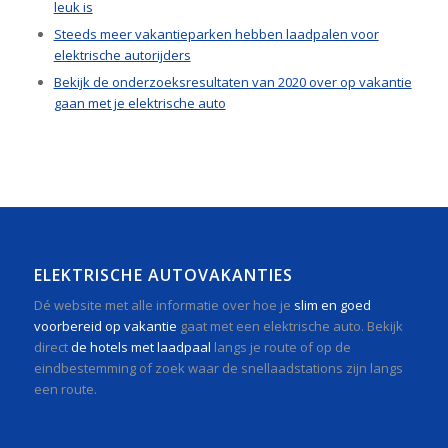
leuk is
Steeds meer vakantieparken hebben laadpalen voor
elektrische autorijders
Bekijk de onderzoeksresultaten van 2020 over op vakantie
gaan met je elektrische auto
ELEKTRISCHE AUTOVAKANTIES
Dé website met alle informatie over hoe je
slim en goed
voorbereid op vakantie
gaat met een elektrische auto. Bekijk
direct
de hotels met laadpaal
langs je route of op de
eindbestemming of zoek waar de snellaadstations zijn langs
een route.