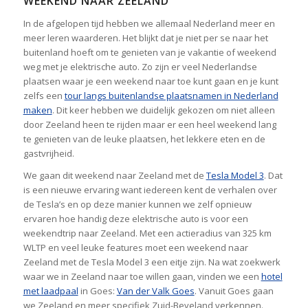
WEEKEND NAAR ZEELAND
In de afgelopen tijd hebben we allemaal Nederland meer en
meer leren waarderen. Het blijkt dat je niet per se naar het
buitenland hoeft om te genieten van je vakantie of weekend
weg met je elektrische auto. Zo zijn er veel Nederlandse
plaatsen waar je een weekend naar toe kunt gaan en je kunt
zelfs een
tour langs buitenlandse plaatsnamen in Nederland
maken
. Dit keer hebben we duidelijk gekozen om niet alleen
door Zeeland heen te rijden maar er een heel weekend lang
te genieten van de leuke plaatsen, het lekkere eten en de
gastvrijheid.
We gaan dit weekend naar Zeeland met de
Tesla Model 3
. Dat
is een nieuwe ervaring want iedereen kent de verhalen over
de Tesla’s en op deze manier kunnen we zelf opnieuw
ervaren hoe handig deze elektrische auto is voor een
weekendtrip naar Zeeland. Met een actieradius van 325 km
WLTP en veel leuke features moet een weekend naar
Zeeland met de Tesla Model 3 een eitje zijn. Na wat zoekwerk
waar we in Zeeland naar toe willen gaan, vinden we een
hotel
met laadpaal
in Goes:
Van der Valk Goes
. Vanuit Goes gaan
we Zeeland en meer specifiek Zuid-Beveland verkennen.