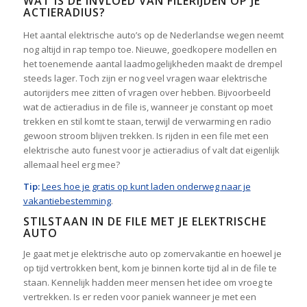
WAT IS DE INVLOED VAN FILERIJDEN OP JE
ACTIERADIUS?
Het aantal elektrische auto’s op de Nederlandse wegen neemt
nog altijd in rap tempo toe. Nieuwe, goedkopere modellen en
het toenemende aantal laadmogelijkheden maakt de drempel
steeds lager. Toch zijn er nog veel vragen waar elektrische
autorijders mee zitten of vragen over hebben. Bijvoorbeeld
wat de actieradius in de file is, wanneer je constant op moet
trekken en stil komt te staan, terwijl de verwarming en radio
gewoon stroom blijven trekken. Is rijden in een file met een
elektrische auto funest voor je actieradius of valt dat eigenlijk
allemaal heel erg mee?
Tip:
Lees hoe je gratis op kunt laden onderweg naar je
vakantiebestemming
.
STILSTAAN IN DE FILE MET JE ELEKTRISCHE
AUTO
Je gaat met je elektrische auto op zomervakantie en hoewel je
op tijd vertrokken bent, kom je binnen korte tijd al in de file te
staan. Kennelijk hadden meer mensen het idee om vroeg te
vertrekken. Is er reden voor paniek wanneer je met een