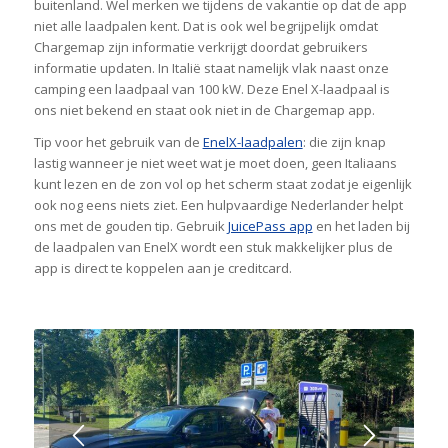
buitenland. Wel merken we tijdens de vakantie op dat de app
niet alle laadpalen kent. Dat is ook wel begrijpelijk omdat
Chargemap zijn informatie verkrijgt doordat gebruikers
informatie updaten. In Italië staat namelijk vlak naast onze
camping een laadpaal van 100 kW. Deze Enel X-laadpaal is
ons niet bekend en staat ook niet in de Chargemap app.
Tip voor het gebruik van de
EnelX-laadpalen
: die zijn knap
lastig wanneer je niet weet wat je moet doen, geen Italiaans
kunt lezen en de zon vol op het scherm staat zodat je eigenlijk
ook nog eens niets ziet. Een hulpvaardige Nederlander helpt
ons met de gouden tip. Gebruik
JuicePass app
en het laden bij
de laadpalen van EnelX wordt een stuk makkelijker plus de
app is direct te koppelen aan je creditcard.