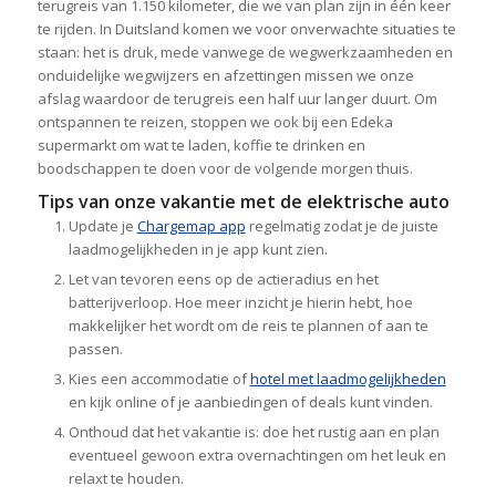
terugreis van 1.150 kilometer, die we van plan zijn in één keer
te rijden. In Duitsland komen we voor onverwachte situaties te
staan: het is druk, mede vanwege de wegwerkzaamheden en
onduidelijke wegwijzers en afzettingen missen we onze
afslag waardoor de terugreis een half uur langer duurt. Om
ontspannen te reizen, stoppen we ook bij een Edeka
supermarkt om wat te laden, koffie te drinken en
boodschappen te doen voor de volgende morgen thuis.
Tips van onze vakantie met de elektrische auto
Update je
Chargemap app
regelmatig zodat je de juiste
laadmogelijkheden in je app kunt zien.
Let van tevoren eens op de actieradius en het
batterijverloop. Hoe meer inzicht je hierin hebt, hoe
makkelijker het wordt om de reis te plannen of aan te
passen.
Kies een accommodatie of
hotel met laadmogelijkheden
en kijk online of je aanbiedingen of deals kunt vinden.
Onthoud dat het vakantie is: doe het rustig aan en plan
eventueel gewoon extra overnachtingen om het leuk en
relaxt te houden.