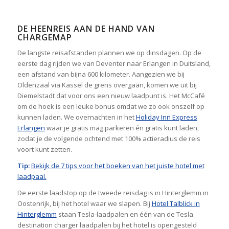
DE HEENREIS AAN DE HAND VAN
CHARGEMAP
De langste reisafstanden plannen we op dinsdagen. Op de
eerste dag rijden we van Deventer naar Erlangen in Duitsland,
een afstand van bijna 600 kilometer. Aangezien we bij
Oldenzaal via Kassel de grens overgaan, komen we uit bij
Diemelstadt dat voor ons een nieuw laadpunt is. Het McCafé
om de hoek is een leuke bonus omdat we zo ook onszelf op
kunnen laden. We overnachten in het
Holiday Inn Express
Erlangen
waar je gratis mag parkeren én gratis kunt laden,
zodat je de volgende ochtend met 100% actieradius de reis
voort kunt zetten.
Tip:
Bekijk de 7 tips voor het boeken van het juiste hotel met
laadpaal.
De eerste laadstop op de tweede reisdag is in Hinterglemm in
Oostenrijk, bij het hotel waar we slapen. Bij
Hotel Talblick in
Hinterglemm
staan Tesla-laadpalen en één van de Tesla
destination charger laadpalen bij het hotel is opengesteld